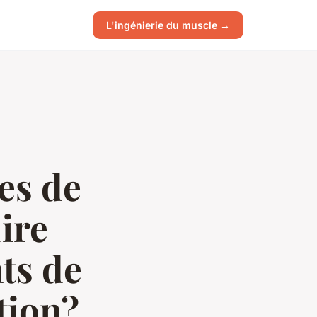
L'ingénierie du muscle →
es de
ire
ts de
tion?