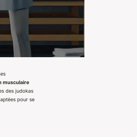
Les
n musculaire
s des judokas
adaptées pour se