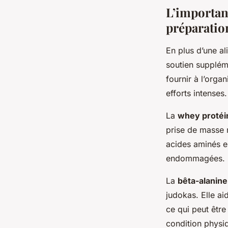
L’importan
préparatio
En plus d’une al
soutien suppléme
fournir à l’orga
efforts intenses.
La
whey protéi
prise de masse m
acides aminés es
endommagées.
La
bêta-alanine
judokas. Elle ai
ce qui peut êtr
condition physiq