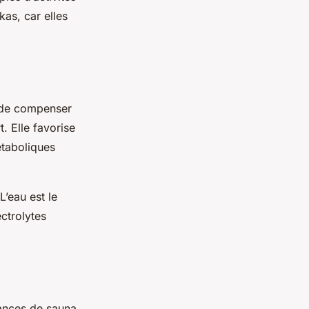
kas, car elles
t de compenser
. Elle favorise
étaboliques
L’eau est le
ctrolytes
ances de sauna,