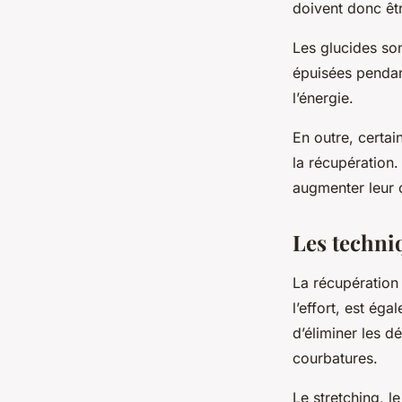
doivent donc êt
Les glucides so
épuisées pendant
l’énergie.
En outre, certa
la récupération.
augmenter leur c
Les techni
La récupération 
l’effort, est ég
d’éliminer les 
courbatures.
Le stretching, l