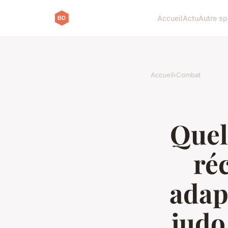
Accueil
Actu
Autre sp
Accueil
›
Combat
Quel
ré
adap
judo