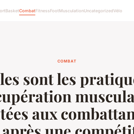
ort
Basket
Combat
Fitness
Foot
Musculation
Uncategorized
Vélo
COMBAT
les sont les pratiqu
cupération muscula
tées aux combattan
 après une compéti