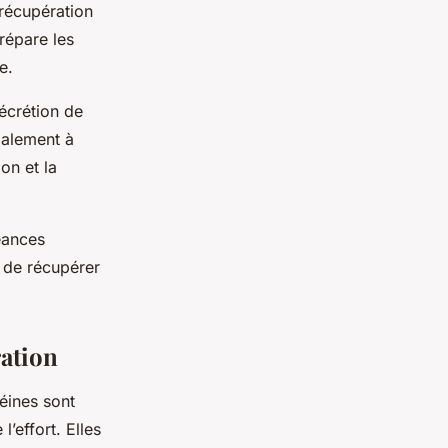
 récupération
répare les
e
.
sécrétion de
galement à
on et la
éances
 de récupérer
ration
éines
sont
’effort. Elles