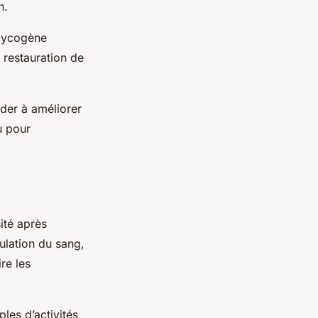
n.
glycogène
a restauration de
ider à améliorer
u pour
sité après
culation du sang,
re les
ples d’activités