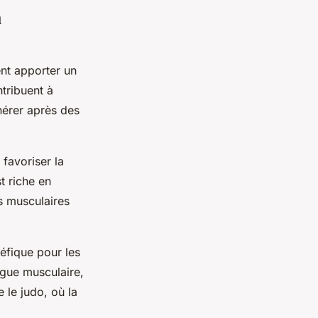
a
t apporter un
tribuent à
énérer après des
 favoriser la
t riche en
es musculaires
éfique pour les
igue musculaire,
 le judo, où la