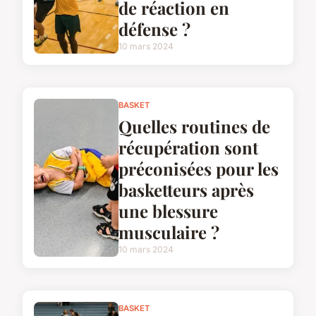
de réaction en
défense ?
10 mars 2024
BASKET
Quelles routines de
récupération sont
préconisées pour les
basketteurs après
une blessure
musculaire ?
10 mars 2024
BASKET