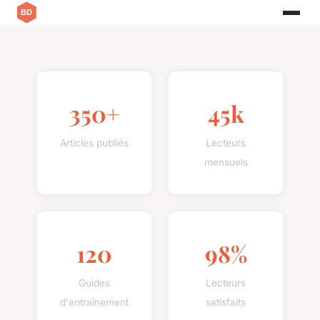
350+
45k
Articles publiés
Lecteurs
mensuels
120
98%
Guides
Lecteurs
d'entraînement
satisfaits