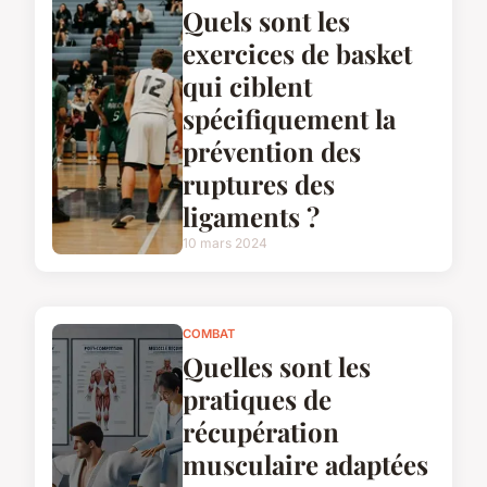
Quels sont les
exercices de basket
qui ciblent
spécifiquement la
prévention des
ruptures des
ligaments ?
10 mars 2024
COMBAT
Quelles sont les
pratiques de
récupération
musculaire adaptées