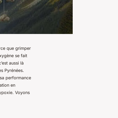
arce que grimper
xygène se fait
est aussi là
es Pyrénées.
r sa performance
ation en
hypoxie. Voyons