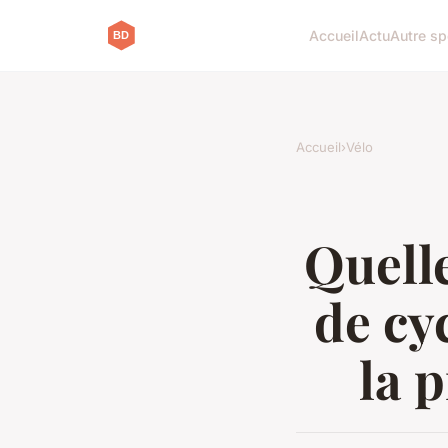
Accueil
Actu
Autre sp
Accueil
›
Vélo
Quelle
de cy
la 