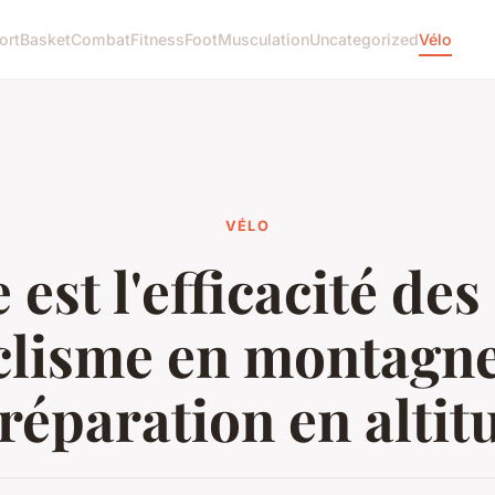
ort
Basket
Combat
Fitness
Foot
Musculation
Uncategorized
Vélo
VÉLO
 est l'efficacité des
clisme en montagn
préparation en altit