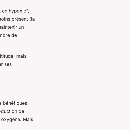
t en hypoxie",
oins présent (la
aintenir un
ombre de
ltitude, mais
er ses
ts bénéfiques
oduction de
l’oxygène. Mais