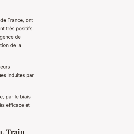
de France, ont
t très positifs.
ligence de
tion de la
leurs
es induites par
e, par le biais
ès efficace et
h, Train