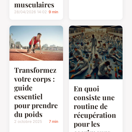
musculaires
28/04/2026 14:02
9 min
Transformez
votre corps :
guide
En quoi
essentiel
consiste une
pour prendre
routine de
du poids
récupération
pour les
2 octobre 2025
7 min