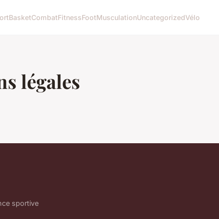
ort
Basket
Combat
Fitness
Foot
Musculation
Uncategorized
Vélo
s légales
nce sportive