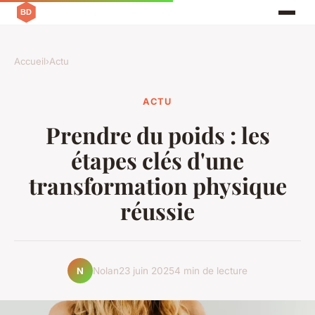
Accueil
›
Actu
ACTU
Prendre du poids : les
étapes clés d'une
transformation physique
réussie
Nolan
23 juin 2025
4 min de lecture
N