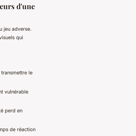
seurs d'une
u jeu adverse.
visuels qui
 transmettre le
nt vulnérable
té perd en
emps de réaction