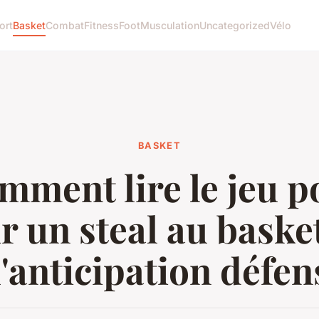
ort
Basket
Combat
Fitness
Foot
Musculation
Uncategorized
Vélo
BASKET
mment lire le jeu p
r un steal au basket 
l'anticipation défen