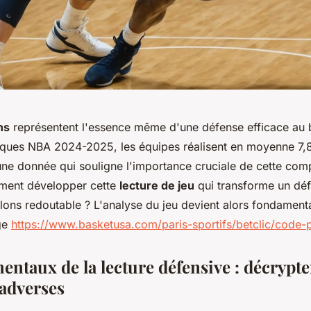
ns
représentent l'essence même d'une défense efficace au b
stiques NBA 2024-2025, les équipes réalisent en moyenne 7,8
ne donnée qui souligne l'importance cruciale de cette co
ment développer cette
lecture de jeu
qui transforme un déf
llons redoutable ? L'analyse du jeu devient alors fondamen
ge
https://www.basketusa.com/paris-sportifs/betclic/code-
ntaux de la lecture défensive : décrypte
 adverses