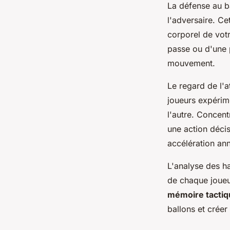
La défense au b
l'adversaire. C
corporel de votr
passe ou d'une p
mouvement.
Le regard de l'a
joueurs expérime
l'autre. Concent
une action déci
accélération an
L'analyse des ha
de chaque joueur
mémoire tactiq
ballons et crée