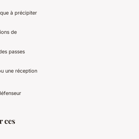
que à précipiter
tions de
 des passes
ou une réception
défenseur
r ces