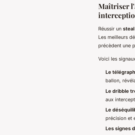
Maîtriser l
intercepti
Réussir un
steal
Les meilleurs dé
précèdent une pa
Voici les signaux
Le télégrap
ballon, révél
Le dribble t
aux intercept
Le déséquili
précision et 
Les signes d