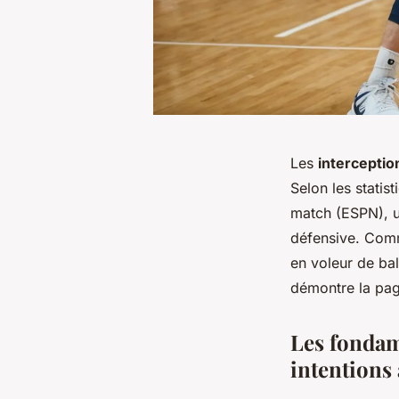
Les
interceptio
Selon les stati
match (ESPN), u
défensive. Com
en voleur de ba
démontre la pa
Les fondame
intentions