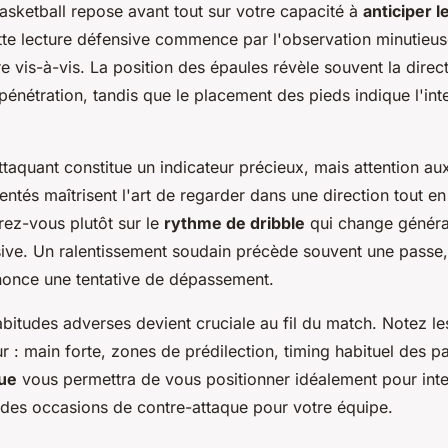
asketball repose avant tout sur votre capacité à
anticiper l
ette lecture défensive commence par l'observation minutieu
e vis-à-vis. La position des épaules révèle souvent la direc
énétration, tandis que le placement des pieds indique l'int
ttaquant constitue un indicateur précieux, mais attention aux
ntés maîtrisent l'art de regarder dans une direction tout e
rez-vous plutôt sur le
rythme de dribble
qui change généra
sive. Un ralentissement soudain précède souvent une passe,
nonce une tentative de dépassement.
bitudes adverses devient cruciale au fil du match. Notez l
 : main forte, zones de prédilection, timing habituel des p
ue
vous permettra de vous positionner idéalement pour inte
r des occasions de contre-attaque pour votre équipe.