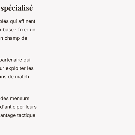
spécialisé
és qui affinent
 base : fixer un
son champ de
partenaire qui
r exploiter les
ions de match
s des meneurs
'anticiper leurs
vantage tactique