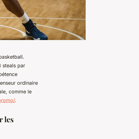
asketball.
 steals par
mpétence
enseur ordinaire
tale, comme le
promo/
.
r les