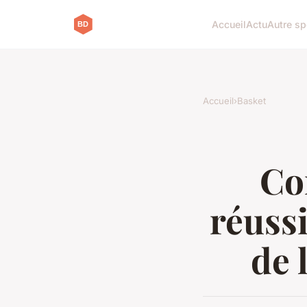
Accueil
Actu
Autre sp
Accueil
›
Basket
Co
réussi
de 