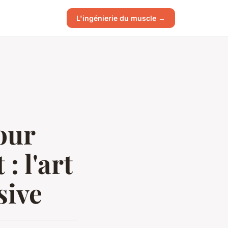
L'ingénierie du muscle →
our
: l'art
sive