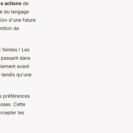
es actions
de
se du langage
tion d'une future
ention de
 feintes ! Les
n passant dans
lement avant
 tandis qu'une
es préférences
asses. Cette
rcepter les