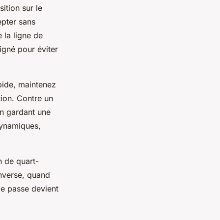
ition sur le
epter sans
 la ligne de
igné pour éviter
pide, maintenez
ion. Contre un
en gardant une
 dynamiques,
n de quart-
inverse, quand
de passe devient